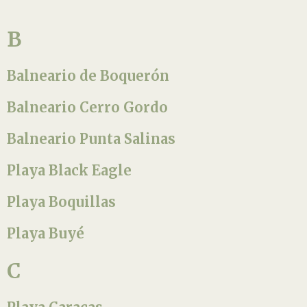
B
Balneario de Boquerón
Balneario Cerro Gordo
Balneario Punta Salinas
Playa Black Eagle
Playa Boquillas
Playa Buyé
C