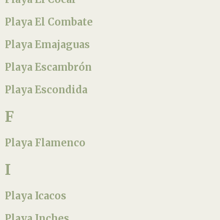
Playa El Combate
Playa Emajaguas
Playa Escambrón
Playa Escondida
F
Playa Flamenco
I
Playa Icacos
Playa Inches