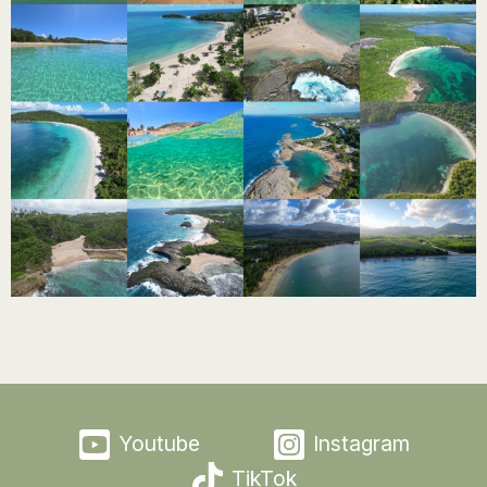
Youtube
Instagram
TikTok