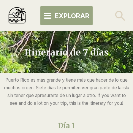
Skip
MAIN
to
Se
EXPLORAR
MENU
content
Itinerario de 7 días
Puerto Rico es más grande y tiene más que hacer de lo que
muchos creen. Siete días te permiten ver gran parte de la isla
sin tener que apresurarte de un lugar a otro. I
f you want to
see and do a lot on your trip, this is the itinerary for you!
Día 1