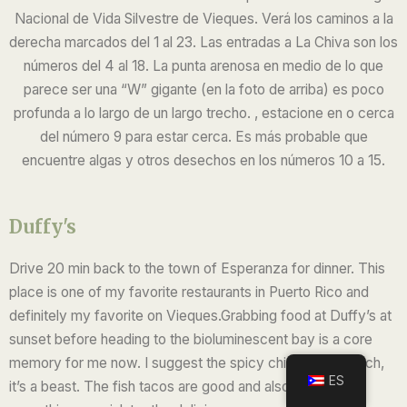
Nacional de Vida Silvestre de Vieques. Verá los caminos a la
derecha marcados del 1 al 23. Las entradas a La Chiva son los
números del 4 al 18. La punta arenosa en medio de lo que
parece ser una “W” gigante (en la foto de arriba) es poco
profunda a lo largo de un largo trecho. , estacione en o cerca
del número 9 para estar cerca. Es más probable que
encuentre algas y otros desechos en los números 10 a 15.
Duffy's
Drive 20 min back to the town of Esperanza for dinner. This
place is one of my favorite restaurants in Puerto Rico and
definitely my favorite on Vieques.Grabbing food at Duffy’s at
sunset before heading to the bioluminescent bay is a core
memory for me now. I suggest the spicy chicken sandwich,
ES
it’s a beast. The fish tacos are good and also huge. For