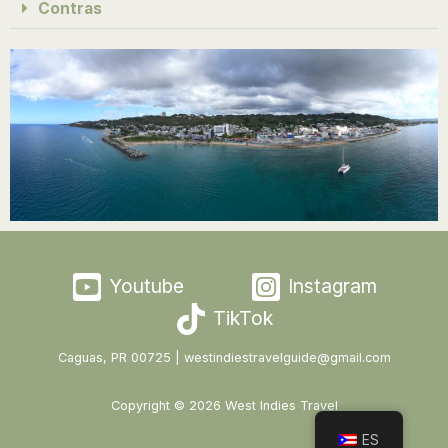
Contras
Youtube
Instagram
TikTok
Caguas, PR 00725 | westindiestravelguide@gmail.com
Copyright © 2026 West Indies Travel
ES