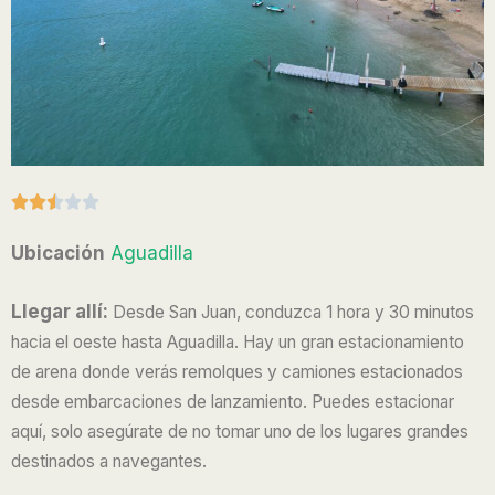
R





a
Ubicación
Aguadilla
t
e
Llegar allí:
Desde San Juan, conduzca 1 hora y 30 minutos
d
hacia el oeste hasta Aguadilla. Hay un gran estacionamiento
2
de arena donde verás remolques y camiones estacionados
.
desde embarcaciones de lanzamiento. Puedes estacionar
5
aquí, solo asegúrate de no tomar uno de los lugares grandes
o
u
destinados a navegantes.
t