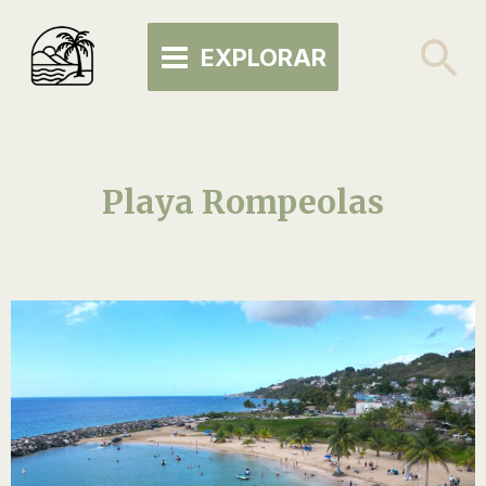
Skip
MAIN
to
Se
EXPLORAR
MENU
content
Playa Rompeolas