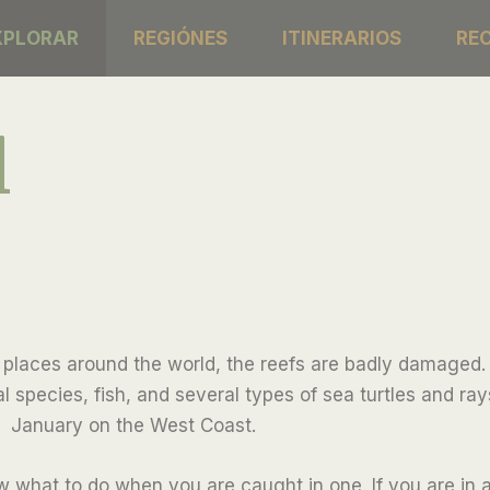
XPLORAR
REGIÓNES
ITINERARIOS
RE
l
 places around the world, the reefs are badly damaged. 
l species, fish, and several types of sea turtles and ra
January on the West Coast.
 what to do when you are caught in one. If you are in 