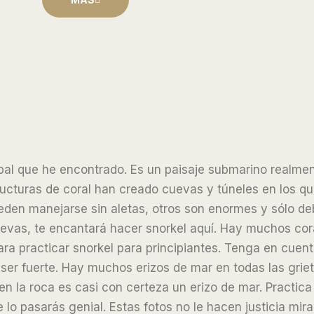
cipal que he encontrado. Es un paisaje submarino realme
tructuras de coral han creado cuevas y túneles en los q
den manejarse sin aletas, otros son enormes y sólo de
uevas, te encantará hacer snorkel aquí. Hay muchos cor
ara practicar snorkel para principiantes. Tenga en cuent
r fuerte. Hay muchos erizos de mar en todas las grieta
n la roca es casi con certeza un erizo de mar. Practic
 lo pasarás genial. Estas fotos no le hacen justicia mir