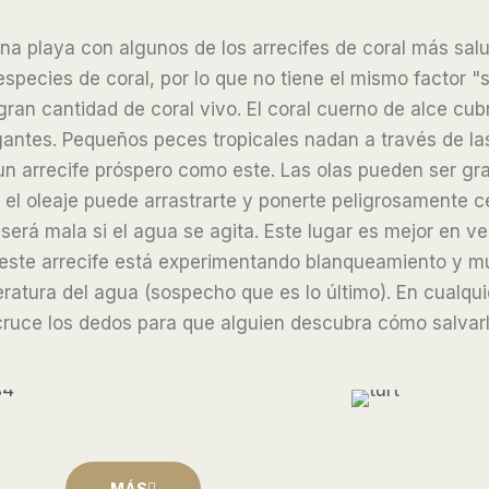
 una playa con algunos de los arrecifes de coral más s
pecies de coral, por lo que no tiene el mismo factor "
ran cantidad de coral vivo. El coral cuerno de alce cubr
gantes. Pequeños peces tropicales nadan a través de la
un arrecife próspero como este. Las olas pueden ser gra
e el oleaje puede arrastrarte y ponerte peligrosamente c
quí será mala si el agua se agita. Este lugar es mejor en
, este arrecife está experimentando blanqueamiento y m
eratura del agua (sospecho que es lo último). En cualqui
 cruce los dedos para que alguien descubra cómo salvarl
MÁS