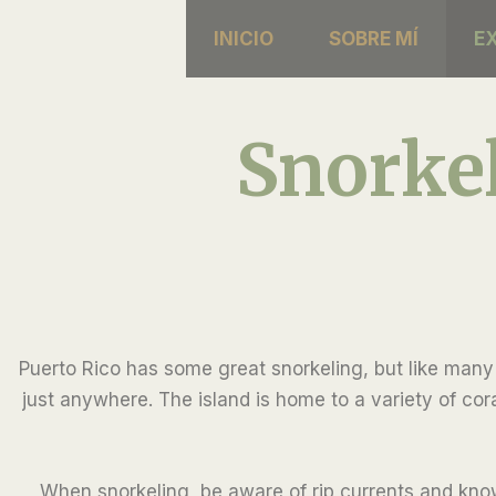
Skip
INICIO
SOBRE MÍ
E
to
content
Snorke
Puerto Rico has some great snorkeling, but like many
just anywhere. The island is home to a variety of cora
When snorkeling, be aware of rip currents and know