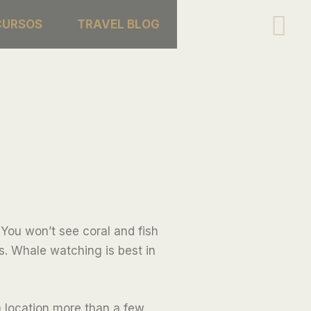
Se
CURSOS
TRAVEL BLOG
You won’t see coral and fish
ys. Whale watching is best in
a location more than a few