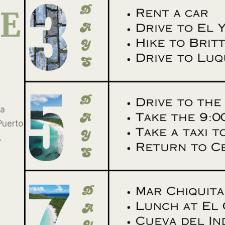
DE
ya
Puerto
.