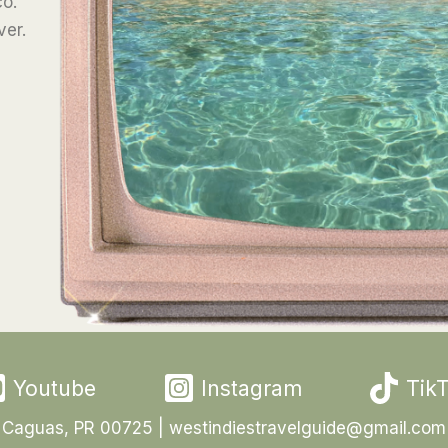
co.
ver.
Youtube
Instagram
Tik
Caguas, PR 00725 | westindiestravelguide@gmail.com