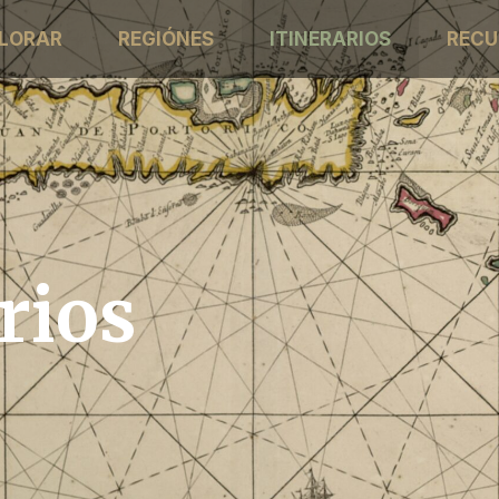
LORAR
REGIÓNES
ITINERARIOS
RECU
rios