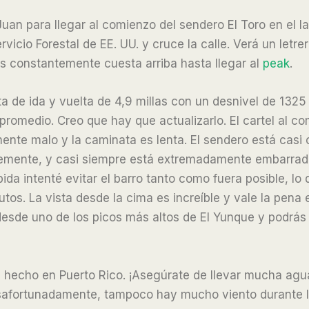
n para llegar al comienzo del sendero El Toro en el l
vicio Forestal de EE. UU. y cruce la calle. Verá un letre
s constantemente cuesta arriba hasta llegar al
peak
.
 de ida y vuelta de 4,9 millas con un desnivel de 1325
romedio. Creo que hay que actualizarlo. El cartel al c
ente malo y la caminata es lenta. El sendero está casi 
mente, y casi siempre está extremadamente embarrado.
ida intenté evitar el barro tanto como fuera posible, lo
os. La vista desde la cima es increíble y vale la pena e
esde uno de los picos más altos de El Yunque y podrás
e hecho en Puerto Rico. ¡Asegúrate de llevar mucha agua
safortunadamente, tampoco hay mucho viento durante l