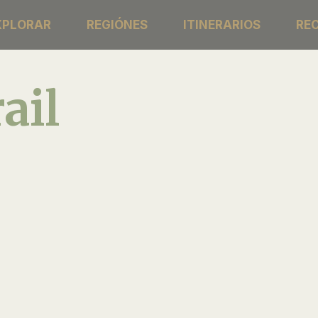
XPLORAR
REGIÓNES
ITINERARIOS
RE
ail