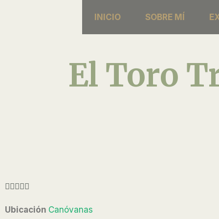
Skip
INICIO
SOBRE MÍ
E
to
content
El Toro Tr
R





a
Ubicación
Canóvanas
t