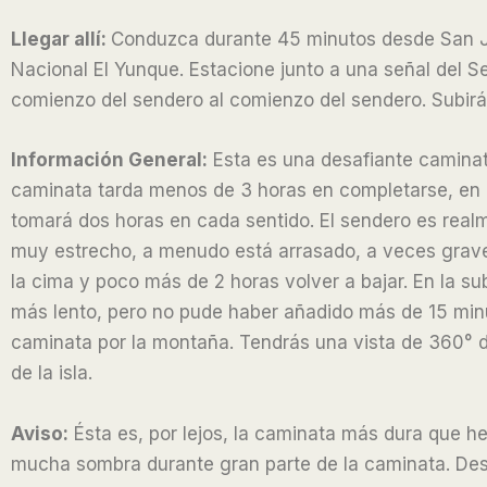
e
Llegar allí:
Conduzca durante 45 minutos desde San Jua
d
Nacional El Yunque. Estacione junto a una señal del Ser
3
comienzo del sendero al comienzo del sendero. Subirá
.
5
Información General:
Esta es una desafiante caminata
o
caminata tarda menos de 3 horas en completarse, en p
u
tomará dos horas en cada sentido. El sendero es realm
t
muy estrecho, a menudo está arrasado, a veces grave
o
la cima y poco más de 2 horas volver a bajar. En la sub
f
más lento, pero no pude haber añadido más de 15 minut
5
caminata por la montaña. Tendrás una vista de 360° d
de la isla.
Aviso:
Ésta es, por lejos, la caminata más dura que h
mucha sombra durante gran parte de la caminata. De