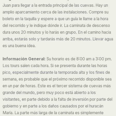
3
Juan para llegar a la entrada principal de las cuevas. Hay un
.
amplio aparcamiento cerca de las instalaciones. Compre su
5
boleto en la taquilla y espere a que un guía le llame a la hora
o
del recorrido y le indique dónde ir. La caminata de descenso
u
dura unos 20 minutos y lo harás en grupo. En el camino hacia
t
arriba, estarás solo y tardarás más de 20 minutos. Llevar agua
o
es una buena idea.
f
5
Información General:
Su horario es de 8:00 am a 3:00 pm.
Los tours salen cada hora. Si se presenta durante las horas
pico, especialmente durante la temporada alta y los fines de
semana, es probable que el próximo recorrido disponible sea
en un par de horas. Este es el tercer sistema de cuevas más
grande del mundo, pero muy poco está abierto a los
visitantes, en parte debido a la falta de inversión por parte del
gobierno y en parte a los daños causados ​​por el huracán
María. La parte más larga de la caminata es simplemente