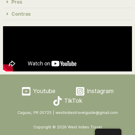
Pros
Contras
Youtube
Instagram
TikTok
Caguas, PR 00725 | westindiestravelguide@gmail.com
Copyright © 2026 West Indies Travel